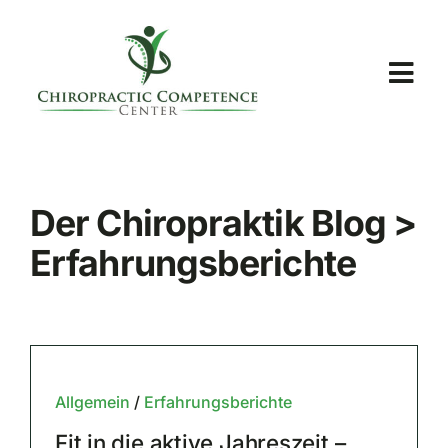
Skip
to
content
Togg
Navi
Startseite
Der Chiropraktik Blog >
Unsere Praxen
Erfahrungsberichte
Analysezentren
Chiropraktik
Allgemein
/
Erfahrungsberichte
Fit in die aktive Jahreszeit –
Blog