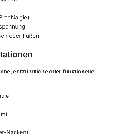
Brachialgie)
zspannung
nen oder Füßen
tationen
he, entzündliche oder funktionelle
äule
om)
ter-Nacken)