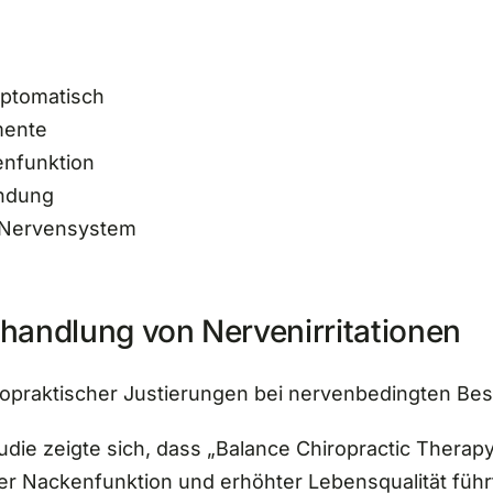
mptomatisch
mente
enfunktion
ündung
r Nervensystem
ehandlung von Nervenirritationen
iropraktischer Justierungen bei nervenbedingten B
udie zeigte sich, dass „Balance Chiropractic Therapy
ter Nackenfunktion und erhöhter Lebensqualität füh