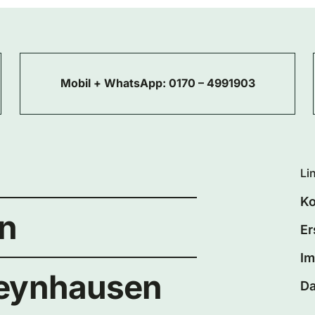
Mobil + WhatsApp:
0170 – 4991903
Li
Ko
en
Er
I
Oeynhausen
Da