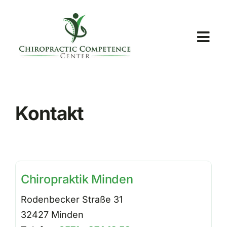
Skip
to
content
Togg
Navi
Startseite
Kontakt
Unsere Praxen
Analysezentren
Chiropraktik Minden
Chiropraktik
Rodenbecker Straße 31
32427 Minden
Blog