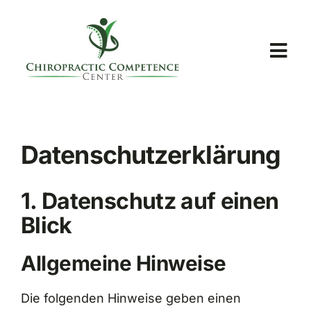
Skip
to
content
Togg
Navi
Startseite
Datenschutzerklärung
Unsere Praxen
1. Datenschutz auf einen
Analysezentren
Blick
Allgemeine Hinweise
Chiropraktik
Die folgenden Hinweise geben einen
Blog